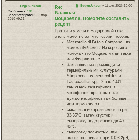
Сообщение
EvgenJekson
»
11 дек 2020 15:00
EvgenJekson
Re:
Сообщения:
102
Влажная
Зарегистрирован:
17 мар
моцарелла. Помогите составить
2019 09:51
рецепт
Практики у меня с моцареллой пока
очень мало, но вот что говорит теория:
Mozzarella di Bufala Campana - из
молока буйволов. Из коровьего
молока - это Моцарелла ди вакка
или Фиордилатте
Заквашивание производится
термофильными культурами:
Streptococcus thermophilus и
Lactobacillus spp. У вас 4001 -
там смесь термофилов и
мезофилов, при этом я так
думаю мезофилов там больше,
чем термофилов.
сквашивание производится при
33-35°C, затем сгусток и
сыворотку подогревают до 40-
43°C
сыворотку полностью или
частично сливают при 6.0-6.2pH,