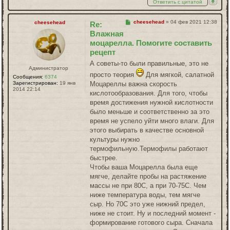
Ответить с цитатой
Сообщение
cheesehead
»
04 фев 2021 12:38
cheesehead
Re:
Влажная
моцарелла. Помогите составить
рецепт
А советы-то были правильные, это не
Администратор
просто теория
Для мягкой, салатной
Сообщения:
6374
Зарегистрирован:
19 янв
Моцареллы важна скорость
2014 22:14
кислотообразования. Для того, чтобы
время достижения нужной кислотности
было меньше и соответственно за это
время не успело уйти много влаги. Для
этого выбирать в качестве основной
культуры нужно
термофильную.Термофилы работают
быстрее.
Чтобы ваша Моцарелла была еще
мягче, делайте пробы на растяжение
массы не при 80С, а при 70-75С. Чем
ниже температура воды, тем мягче
сыр. Но 70С это уже нижний предел,
ниже не стоит. Ну и последний момент -
формирование готового сыра. Сначала