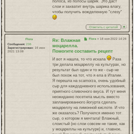
полоса, из полосы шарик. Это даст
слои и захватит внутрь шарика влагу,
чтобы получить вожделенную "слезу"
Ответить с цитатой
Сообщение
Flora
»
18 ноя 2022 14:26
Flora
Re: Влажная
Сообщения:
236
моцарелла.
Зарегистрирован:
16 июн
Помогите составить рецепт
2021 13:08
И вот я нашла, то что искала
Раза
три делала моцареллу на культурах, но
результат был один и то же - сыр не
был похож на тот, что я ела в Италии.
Я перешла на scamorza, очень удобный
сыр для каждодневного использования,
приятного сливочного вкуса. И тут меня
неожиданно посетила мысль вместо
запланированного йогурта сделать
моцареллу на лимонной кислоте. И что
же оказалось? Получился именно тот
сыр, о котором я мечтала! Влажный,
слоистый (но слои совсем не такие, как
у моцареллы на культуре) и, главное,