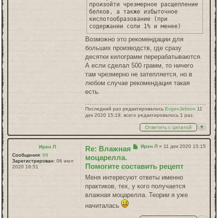
произойти чрезмерное расщепление
белков, а также избыточное
кислотообразование (при
содержании соли 1% и менее)
Возможно это рекомендации для
больших производств, где сразу
десятки килограмм перерабатываются.
А если сделал 500 грамм, то ничего
там чрезмерно не затепляется, но в
любом случае рекомендация такая
есть.
Последний раз редактировалось
EvgenJekson
11
дек 2020 15:19, всего редактировалось 1 раз.
Ответить с цитатой
Сообщение
Ирэн Л
»
11 дек 2020 15:15
Ирэн Л
Re: Влажная
Сообщения:
89
моцарелла.
Зарегистрирован:
06 июл
Помогите составить рецепт
2020 16:51
Меня интересуют ответы именно
практиков, тех, у кого получается
влажная моцарелла. Теории я уже
начиталась