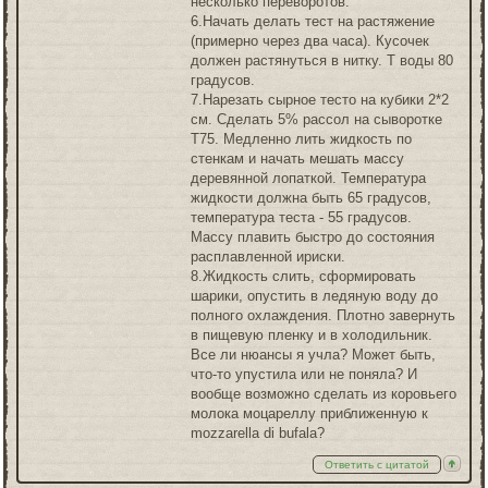
несколько переворотов.
6.Начать делать тест на растяжение
(примерно через два часа). Кусочек
должен растянуться в нитку. Т воды 80
градусов.
7.Нарезать сырное тесто на кубики 2*2
см. Сделать 5% рассол на сыворотке
Т75. Медленно лить жидкость по
стенкам и начать мешать массу
деревянной лопаткой. Температура
жидкости должна быть 65 градусов,
температура теста - 55 градусов.
Массу плавить быстро до состояния
расплавленной ириски.
8.Жидкость слить, сформировать
шарики, опустить в ледяную воду до
полного охлаждения. Плотно завернуть
в пищевую пленку и в холодильник.
Все ли нюансы я учла? Может быть,
что-то упустила или не поняла? И
вообще возможно сделать из коровьего
молока моцареллу приближенную к
mozzarella di bufala?
Ответить с цитатой