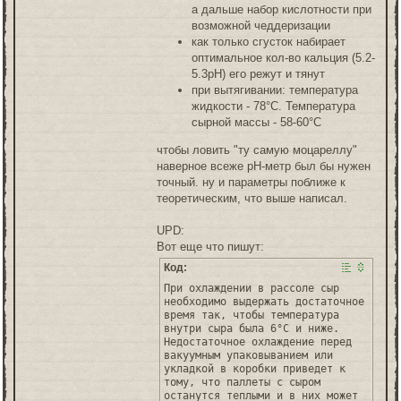
а дальше набор кислотности при
возможной чеддеризации
как только сгусток набирает
оптимальное кол-во кальция (5.2-
5.3pH) его режут и тянут
при вытягивании: температура
жидкости - 78°C. Температура
сырной массы - 58-60°C
чтобы ловить "ту самую моцареллу"
наверное всеже pH-метр был бы нужен
точный. ну и параметры поближе к
теоретическим, что выше написал.
UPD:
Вот еще что пишут:
Код:
При охлаждении в рассоле сыр
необходимо выдержать достаточное
время так, чтобы температура
внутри сыра была 6°C и ниже.
Недостаточное охлаждение перед
вакуумным упаковыванием или
укладкой в коробки приведет к
тому, что паллеты с сыром
останутся теплыми и в них может