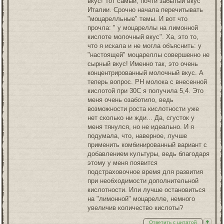
вкус! Тот самый, почти забытый вкус
Италии. Срочно начала перечитывать
"моцарелльные" темы. И вот что
прочла: " у моцареллы на лимонной
кислоте молочный вкус". Ха, это то,
что я искала и не могла объяснить: у
"настоящей" моцареллы совершенно не
сырный вкус! Именно так, это очень
концентрированный молочный вкус. А
теперь вопрос. РН молока с внесенной
кислотой при 30С я получила 5,4. Это
меня очень озаботило, ведь
возможности роста кислотности уже
нет сколько ни жди... Да, сгусток у
меня тянулся, но не идеально. И я
подумала, что, наверное, лучше
применить комбинированный вариант с
добавлением культуры, ведь благодаря
этому у меня появится
подстраховочное время для развития
при необходимости дополнительной
кислотности. Или лучше остановиться
на "лимонной" моцарелле, немного
увеличив количество кислоты?
Ответить с цитатой