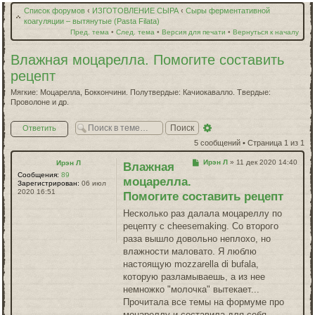
Список форумов
‹
ИЗГОТОВЛЕНИЕ СЫРА
‹
Сыры ферментативной
коагуляции – вытянутые (Pasta Filata)
Пред. тема
•
След. тема
•
Версия для печати
•
Вернуться к началу
Влажная моцарелла. Помогите составить
рецепт
Мягкие: Моцарелла, Боккончини. Полутвердые: Качиокавалло. Твердые:
Проволоне и др.
Расширенный
Ответить
поиск
5 сообщений • Страница
1
из
1
Сообщение
Ирэн Л
»
11 дек 2020 14:40
Ирэн Л
Влажная
Сообщения:
89
моцарелла.
Зарегистрирован:
06 июл
2020 16:51
Помогите составить рецепт
Несколько раз далала моцареллу по
рецепту с cheesemaking. Со второго
раза вышло довольно неплохо, но
влажности маловато. Я люблю
настоящую mozzarella di bufala,
которую разламываешь, а из нее
немножко "молочка" вытекает...
Прочитала все темы на формуме про
моцареллу и составила для себя