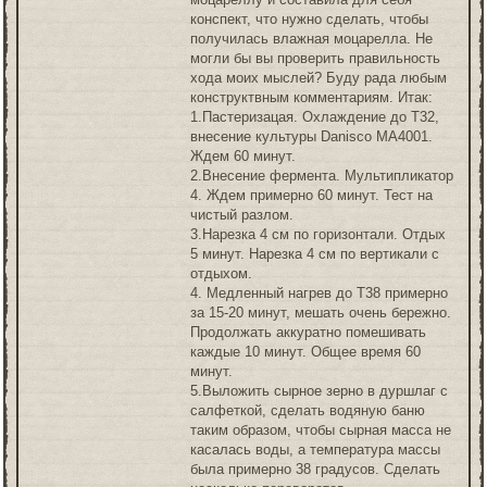
конспект, что нужно сделать, чтобы
получилась влажная моцарелла. Не
могли бы вы проверить правильность
хода моих мыслей? Буду рада любым
конструктвным комментариям. Итак:
1.Пастеризацая. Охлаждение до Т32,
внесение культуры Danisco МА4001.
Ждем 60 минут.
2.Внесение фермента. Мультипликатор
4. Ждем примерно 60 минут. Тест на
чистый разлом.
3.Нарезка 4 см по горизонтали. Отдых
5 минут. Нарезка 4 см по вертикали с
отдыхом.
4. Медленный нагрев до Т38 примерно
за 15-20 минут, мешать очень бережно.
Продолжать аккуратно помешивать
каждые 10 минут. Общее время 60
минут.
5.Выложить сырное зерно в дуршлаг с
салфеткой, сделать водяную баню
таким образом, чтобы сырная масса не
касалась воды, а температура массы
была примерно 38 градусов. Сделать