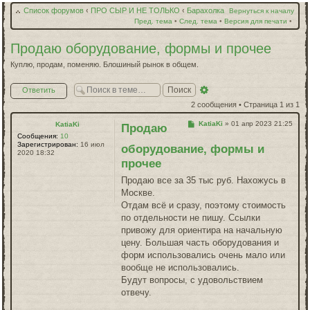
Список форумов
‹
ПРО СЫР И НЕ ТОЛЬКО
‹
Барахолка
Вернуться к началу
Пред. тема
•
След. тема
•
Версия для печати
•
Продаю оборудование, формы и прочее
Куплю, продам, поменяю. Блошиный рынок в общем.
Расширенный
Ответить
поиск
2 сообщения • Страница
1
из
1
Сообщение
KatiaKi
»
01 апр 2023 21:25
KatiaKi
Продаю
Сообщения:
10
Зарегистрирован:
16 июл
оборудование, формы и
2020 18:32
прочее
Продаю все за 35 тыс руб. Нахожусь в
Москве.
Отдам всё и сразу, поэтому стоимость
по отдельности не пишу. Ссылки
привожу для ориентира на начальную
цену. Большая часть оборудования и
форм использовались очень мало или
вообще не использовались.
Будут вопросы, с удовольствием
отвечу.