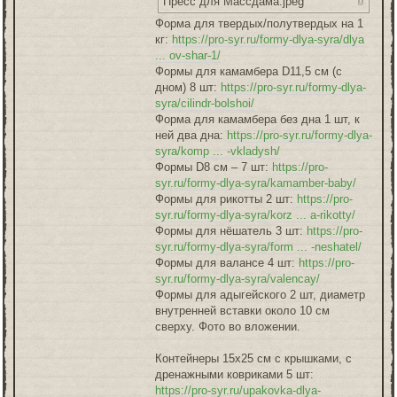
Пресс для Массдама.jpeg
Форма для твердых/полутвердых на 1
кг:
https://pro-syr.ru/formy-dlya-syra/dlya
... ov-shar-1/
Формы для камамбера D11,5 см (с
дном) 8 шт:
https://pro-syr.ru/formy-dlya-
syra/cilindr-bolshoi/
Форма для камамбера без дна 1 шт, к
ней два дна:
https://pro-syr.ru/formy-dlya-
syra/komp ... -vkladysh/
Формы D8 см – 7 шт:
https://pro-
syr.ru/formy-dlya-syra/kamamber-baby/
Формы для рикотты 2 шт:
https://pro-
syr.ru/formy-dlya-syra/korz ... a-rikotty/
Формы для нёшатель 3 шт:
https://pro-
syr.ru/formy-dlya-syra/form ... -neshatel/
Формы для валансе 4 шт:
https://pro-
syr.ru/formy-dlya-syra/valencay/
Формы для адыгейского 2 шт, диаметр
внутренней вставки около 10 см
сверху. Фото во вложении.
Контейнеры 15х25 см с крышками, с
дренажными ковриками 5 шт:
https://pro-syr.ru/upakovka-dlya-