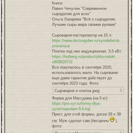
Книги:
Павел Чечулин "Современное
сыроделие для всех"
Ольга Лазарева "Всё о сыроделии.
Лучшие сыры мира своими руками"
Сыроварня-пастеризатор на 15 л:
https://www.doctorguber.ru/syrodelie/ob ...
yrovarnya/
Плитка под нее индукционная, 3,5 кВт:
https://hotberg.ru/product/plita-indukt ...
x809829731
Все покупалось в сентябре 2020,
использовалось мало. На сырованю
еще даже гарантия действует до
сентября 2023 года. Фото:
Сыроварня и плитка.jpeg
Форма для Массдама (на 5 кг):
https://pro-syr.ru/formy-dlya-
syra/maasdam-5-6-kg/
Пресс для этой формы, доски 29 х 38
см. Муж сделал сам (бесценно
),
фото: