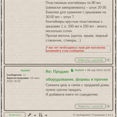
Пластиковые контейнеры по 80 мл
(закваски замораживать) – штук 20-30.
Баночки для хранения с крышками на
30-50 мл – штук 7.
Контейнеры круглые пластиковые с
крышами 1 л, 500 мл и 250 мл - много,
несколько сотен.
Прочая мелочь (щетка, ершик, мерный
стаканчик, стикеры…)
У вас нет необходимых прав для просмотра
вложений в этом сообщении.
Ответить с цитатой
Сообщение
KatiaKi
»
08 апр 2023 16:52
KatiaKi
Re: Продаю
Сообщения:
10
Зарегистрирован:
16 июл
оборудование, формы и прочее
2020 18:32
Снизила цену в связи с продажей дома,
нужно срочно продать.
И добавила книги по сыроделию.
Ответить с цитатой
Ответить
2 сообщения • Страница
1
из
1