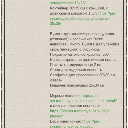
syra/konteiner-15x25/
Контейнер 30х35 см с крышкой, с
дренажным ковриком 1 шт:
https://pro-
syr.ru/upakovka-dlya-syra/konteiner-
30x35/
Бумага для камамбера французская
(отличная) и российская (тоже
неплохая), много. Бумага для упаковки
сыра (немецкая) с рисунком.
Покрытие латексное красное, 500 г.
Банка вскрыта, но практически полная.
Пакеты термоусадочные 2 шт.
Сетка для выдержки сыра 1 м.
Салфетка для прессования 80х80 см,
лавсан.
Мешочек лавсановый 25х30 см.
Мерные ложечки:
https://pro-
syr.ru/mernye-lozhki/nabor- ... ek-metall/
и мерные ложечки поменьше:
https://pro-syr.ru/mernye-lozhki/dlya-
pleseni/
Весы ювелирные:
https://pro-
syr.ru/mernye-lozhki/vesy/