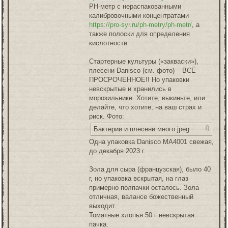
PH-метр с нераспакованными
калибровочными концентратами
https://pro-syr.ru/ph-metry/ph-metr/
, а
также полоски для определения
кислотности.
Стартерные культуры («закваски»),
плесени Danisco (см. фото) – ВСЁ
ПРОСРОЧЕННОЕ!! Но упаковки
невскрытые и хранились в
морозильнике. Хотите, выкиньте, или
делайте, что хотите, на ваш страх и
риск. Фото:
Бактерии и плесени много.jpeg
Одна упаковка Danisco MA4001 свежая,
до декабря 2023 г.
Зола для сыра (французская), было 40
г, но упаковка вскрытая, на глаз
примерно полпачки осталось. Зола
отличная, валансе божественный
выходит.
Томатные хлопья 50 г невскрытая
пачка.