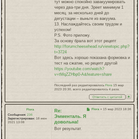
тут можно спокойно завакуумировать
через два-три дня. Зреет минимум 1
месяц. за несколько дней до
дегустации – выньте из вакуума.
13. Наслаждайтесь своим трудом и
успехом!
P.S. Фото приложу.
За основу брала вот этот рецепт
http://forumcheesehead.ru/viewtopic.php?
t=3724
Вот здесь хорошо показана формовка и
тест на сжатие, но рецепт другой
https://youtube.com/watch?
v=tMqZZHbp0-A&feature=share
Последний раз редактировалось
Flora
15 мар
2023 20:30, всего редактировалось 4 раза.
Ответить с цитатой
Сообщение
Flora
»
15 мар 2023 18:36
Flora
Re:
Сообщения:
236
Эмменталь. Я
Зарегистрирован:
16 июн
довольна!
2021 13:08
Вот результат.