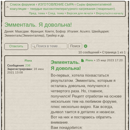
Список форумов
‹
ИЗГОТОВЛЕНИЕ СЫРА
‹
Сыры ферментативной
коагуляции – твердые высокотемпературного нагревания («вареные»).
Пред. тема
•
След. тема
•
Версия для печати
•
Вернуться к началу
Эмменталь. Я довольна!
Дания: Маасдам. Франция: Комте, Бофор. Италия: Асьяго. Швейцария:
Эмменталь(Эмменталлер), Грюйер и др.
Расширенный
Ответить
поиск
10 сообщений • Страница
1
из
1
Сообщение
Flora
»
15 мар 2023 17:20
Flora
Эмменталь.
Сообщения:
236
Я довольна!
Зарегистрирован:
16 июн
2021 13:08
Во-первых, хотела похвастаться
результатом. Эмменталь, которым я
осталась довольна, получился с
четвертого раза. Но, главное,
получился! Рецепт отработан на основе
нескольких тем на любимом форуме,
плюс несколько видео. Как всегда,
дьявол таится в деталях и нюансах.
Вот на них и постараюсь обратить
внимание.
Вам понадобится: