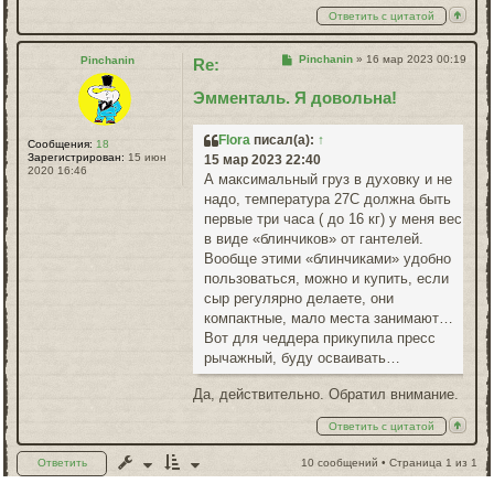
Ответить с цитатой
Сообщение
Pinchanin
»
16 мар 2023 00:19
Pinchanin
Re:
Эмменталь. Я довольна!
Flora
писал(а):
↑
Сообщения:
18
Зарегистрирован:
15 июн
15 мар 2023 22:40
2020 16:46
А максимальный груз в духовку и не
надо, температура 27С должна быть
первые три часа ( до 16 кг) у меня вес
в виде «блинчиков» от гантелей.
Вообще этими «блинчиками» удобно
пользоваться, можно и купить, если
сыр регулярно делаете, они
компактные, мало места занимают…
Вот для чеддера прикупила пресс
рычажный, буду осваивать…
Да, действительно. Обратил внимание.
Ответить с цитатой
Ответить
10 сообщений • Страница
1
из
1