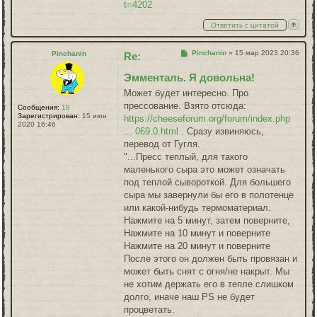
t=4202
Ответить с цитатой
Сообщение
Pinchanin
»
15 мар 2023 20:36
Pinchanin
Re:
Эмменталь. Я довольна!
Может будет интересно. Про
прессование. Взято отсюда:
Сообщения:
18
Зарегистрирован:
15 июн
https://cheeseforum.org/forum/index.php
2020 16:46
... 069.0.html
. Сразу извиняюсь,
перевод от Гугля.
"...Пресс теплый, для такого
маленького сыра это может означать
под теплой сывороткой. Для большего
сыра мы завернули бы его в полотенце
или какой-нибудь термоматериал.
Нажмите на 5 минут, затем поверните,
Нажмите на 10 минут и поверните
Нажмите на 20 минут и поверните
После этого он должен быть провязан и
может быть снят с огня/не накрыт. Мы
не хотим держать его в тепле слишком
долго, иначе наш PS не будет
процветать.