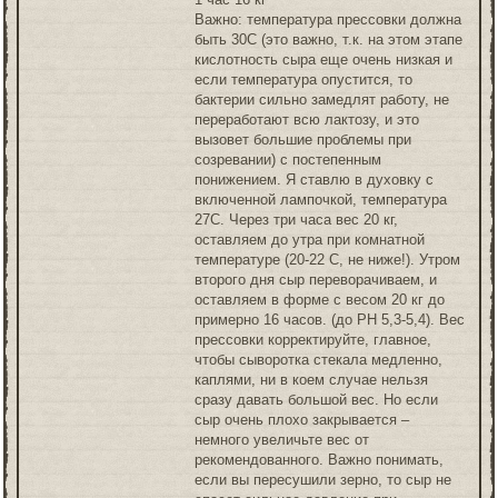
Важно: температура прессовки должна
быть 30С (это важно, т.к. на этом этапе
кислотность сыра еще очень низкая и
если температура опустится, то
бактерии сильно замедлят работу, не
переработают всю лактозу, и это
вызовет большие проблемы при
созревании) с постепенным
понижением. Я ставлю в духовку с
включенной лампочкой, температура
27С. Через три часа вес 20 кг,
оставляем до утра при комнатной
температуре (20-22 С, не ниже!). Утром
второго дня сыр переворачиваем, и
оставляем в форме с весом 20 кг до
примерно 16 часов. (до РН 5,3-5,4). Вес
прессовки корректируйте, главное,
чтобы сыворотка стекала медленно,
каплями, ни в коем случае нельзя
сразу давать большой вес. Но если
сыр очень плохо закрывается –
немного увеличьте вес от
рекомендованного. Важно понимать,
если вы пересушили зерно, то сыр не