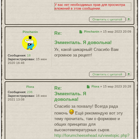
У вас нет необходимых прав для просмотра
вложений в этом сообщении.
Ответить с цитатой
Сообщение
Pinchanin
»
15 мар 2023 20:09
Pinchanin
Re:
Эмменталь. Я довольна!
Ух, какой шикарный! Спасибо Вам
огромное за рецепт!
Сообщения:
18
Зарегистрирован:
15 июн
2020 16:46
Ответить с цитатой
Сообщение
Flora
»
15 мар 2023 20:28
Flora
Re:
Сообщения:
236
Эмменталь. Я
Зарегистрирован:
16 июн
довольна!
2021 13:08
Спасибо за похвалу! Всегда рада
помочь
Ещё рекомендую вот эту
тему прочитать, там о формовке и
общих принципах для
высокотемпературных сыров.
http://forumcheesehead.ru/viewtopic.php?