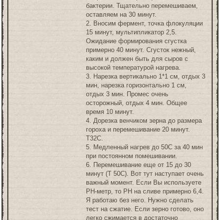
бактерии. Тщательно перемешиваем,
оставляем на 30 минут.
2. Вносим фермент, точка флокуляции
15 минут, мультипликатор 2,5.
Ожидание формирования сгустка
примерно 40 минут. Сгусток нежный,
каким и должен быть для сыров с
высокой температурой нагрева.
3. Нарезка вертикально 1*1 см, отдых 3
мин, нарезка горизонтально 1 см,
отдых 3 мин. Промес очень
осторожный, отдых 4 мин. Общее
время 10 минут.
4. Дорезка венчиком зерна до размера
гороха и перемешивание 20 минут.
Т32С.
5. Медленный нагрев до 50С за 40 мин
при постоянном помешивании.
6. Перемешивание еще от 15 до 30
минут (Т 50С). Вот тут наступает очень
важный момент. Если Вы используете
РН-метр, то РН на сливе примерно 6,4.
Я работаю без него. Нужно сделать
тест на сжатие. Если зерно готово, оно
легко сжимается в достаточно