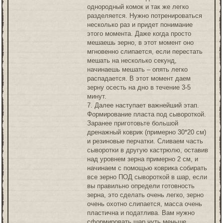
однородный комок и так же легко
разделяется. Нужно потренироваться
несколько раз и придет понимание
этого момента. Даже когда просто
мешаешь зерно, в этот момент оно
мгновенно слипается, если перестать
мешать на несколько секунд,
начинаешь мешать – опять легко
распадается. В этот момент даем
зерну осесть на дно в течение 3-5
минут.
7. Далее наступает важнейший этап.
Формирование пласта под сывороткой.
Заранее приготовьте большой
дренажный коврик (примерно 30*20 см)
и резиновые перчатки. Сливаем часть
сыворотки в другую кастрюлю, оставив
над уровнем зерна примерно 2 см, и
начинаем с помощью коврика собирать
все зерно ПОД сывороткой в шар, если
вы правильно определи готовность
зерна, это сделать очень легко, зерно
очень охотно слипается, масса очень
пластична и податлива. Вам нужно
сформировать шар чуть меньше