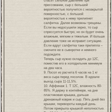
спасет сильное давление при
прессовании, сыр с большой
вероятностью получится с незакрытой
поверхностью, с большой
вероятностью к нему прилипнет
салфетка. Далее возможны трещины.
Если вы недосушили зерно, то сыр
спрессуется быстро, но он будет очень
влажным, мягким и тяжелым. И больше
давление тоже не исправит ситуацию.
Если вдруг салфетка таки прилипла –
смочите ее в сыворотке и немного
подождите.
Теперь сыр нужно охладить до 12С,
поместив его в холодильник минимум
на два часа.
9. Посол из расчета 6 часов на 1 кг
веса сыра перед посолом. В идеале
выход сыра 11-11,5%.
10. Аффинаж 1. Т 12С, влажность 80-
85%. Я держу в контейнере, на дне
пластиковая крышка, дальше
дренажный коврик и сыр. Пять дней без
крышки, перевороты каждый день.
Потом прикрыла крышкой неполностью.