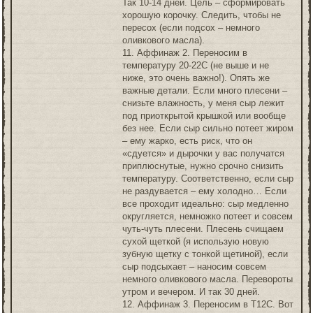
Так 10-14 дней. Цель – сформировать
хорошую корочку. Следить, чтобы не
пересох (если подсох – немного
оливкового масла).
11. Аффинаж 2. Переносим в
температуру 20-22С (не выше и не
ниже, это очень важно!). Опять же
важные детали. Если много плесени –
снизьте влажность, у меня сыр лежит
под приоткрытой крышкой или вообще
без нее. Если сыр сильно потеет жиром
– ему жарко, есть риск, что он
«сдуется» и дырочки у вас получатся
приплюснутые, нужно срочно снизить
температуру. Соответственно, если сыр
не раздувается – ему холодно… Если
все проходит идеально: сыр медленно
округляется, немножко потеет и совсем
чуть-чуть плесени. Плесень счищаем
сухой щеткой (я использую новую
зубную щетку с тонкой щетиной), если
сыр подсыхает – наносим совсем
немного оливкового масла. Перевороты
утром и вечером. И так 30 дней.
12. Аффинаж 3. Переносим в Т12С. Вот