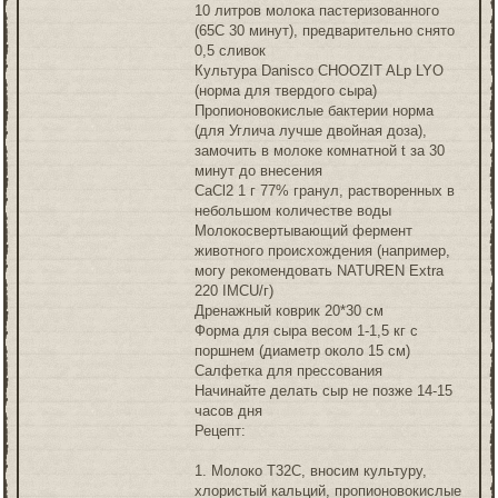
10 литров молока пастеризованного
(65С 30 минут), предварительно снято
0,5 сливок
Культура Danisco CHOOZIT ALp LYO
(норма для твердого сыра)
Пропионовокислые бактерии норма
(для Углича лучше двойная доза),
замочить в молоке комнатной t за 30
минут до внесения
CaCl2 1 г 77% гранул, растворенных в
небольшом количестве воды
Молокосвертывающий фермент
животного происхождения (например,
могу рекомендовать NATUREN Extra
220 IMCU/г)
Дренажный коврик 20*30 см
Форма для сыра весом 1-1,5 кг с
поршнем (диаметр около 15 см)
Салфетка для прессования
Начинайте делать сыр не позже 14-15
часов дня
Рецепт:
1. Молоко Т32С, вносим культуру,
хлористый кальций, пропионовокислые