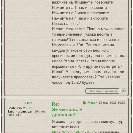
нажмите на 40 минут и поверните
Нажмите на 1 час и поверните
Нажмите на 2 часа и поверните
Нажмите на 4 часа и включите
Пресс на ночь."
И ещё. Уважаемая Flora, а можно более
точные значения ("скока весить в
граммах!") по закваскам и пропионке.
На условные 10л. Понятно, что на
каждой упаковке свой вес, но с
пропионками никогда дела не имел, тем
более Углич. Кстати, Углич вполне
нормальные? Или другие посмотреть?
И ещё. А последним весом не долго ли
получается прессовать? Это наверно
часов под 15-20 будет?
Ответить с цитатой
Сообщение
Flora
»
15 мар 2023 20:55
Flora
Re:
Сообщения:
236
Эмменталь. Я
Зарегистрирован:
16 июн
довольна!
2021 13:08
Я использую для взвешивания культур
вот такие весы
https://ozon.ru/t/n4kVQgw
Взвешиваю