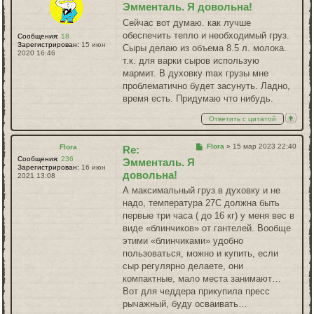
Эмменталь. Я довольна!
Сейчас вот думаю. как лучше
обеспечить тепло и необходимый груз.
Сообщения:
18
Зарегистрирован:
15 июн
Сыры делаю из объема 8.5 л. молока.
2020 16:46
т.к. для варки сыров использую
мармит. В духовку max грузы мне
проблематично будет засунуть. Ладно,
время есть. Придумаю что нибудь.
Ответить с цитатой
Сообщение
Flora
»
15 мар 2023 22:40
Flora
Re:
Сообщения:
236
Эмменталь. Я
Зарегистрирован:
16 июн
довольна!
2021 13:08
А максимальный груз в духовку и не
надо, температура 27С должна быть
первые три часа ( до 16 кг) у меня вес в
виде «блинчиков» от гантелей. Вообще
этими «блинчиками» удобно
пользоваться, можно и купить, если
сыр регулярно делаете, они
компактные, мало места занимают…
Вот для чеддера прикупила пресс
рычажный, буду осваивать…