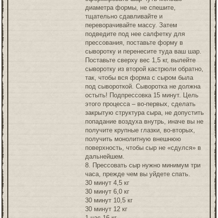
диаметра формы, не спешите,
тщательно сдавливайте и
переворачивайте массу. Затем
подведите под нее салфетку для
прессования, поставьте форму в
сыворотку и перенесите туда ваш шар.
Поставьте сверху вес 1,5 кг, вылейте
сыворотку из второй кастрюли обратно,
так, чтобы вся форма с сыром была
под сывороткой. Сыворотка не должна
остыть! Подпрессовка 15 минут. Цель
этого процесса – во-первых, сделать
закрытую структура сыра, не допустить
попадание воздуха внутрь, иначе вы не
получите крупные глазки, во-вторых,
получить монолитную внешнюю
поверхность, чтобы сыр не «сдулся» в
дальнейшем.
8. Прессовать сыр нужно минимум три
часа, прежде чем вы уйдете спать.
30 минут 4,5 кг
30 минут 6,0 кг
30 минут 10,5 кг
30 минут 12 кг
1 час 16 кг