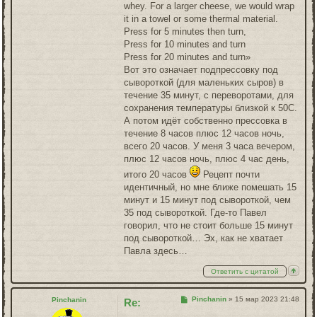
whey. For a larger cheese, we would wrap
it in a towel or some thermal material.
Press for 5 minutes then turn,
Press for 10 minutes and turn
Press for 20 minutes and turn»
Вот это означает подпрессовку под
сывороткой (для маленьких сыров) в
течение 35 минут, с переворотами, для
сохранения температуры близкой к 50С.
А потом идёт собственно прессовка в
течение 8 часов плюс 12 часов ночь,
всего 20 часов. У меня 3 часа вечером,
плюс 12 часов ночь, плюс 4 час день,
итого 20 часов
Рецепт почти
идентичный, но мне ближе помешать 15
минут и 15 минут под сывороткой, чем
35 под сывороткой. Где-то Павел
говорил, что не стоит больше 15 минут
под сывороткой… Эх, как не хватает
Павла здесь…
Ответить с цитатой
Сообщение
Pinchanin
»
15 мар 2023 21:48
Pinchanin
Re: