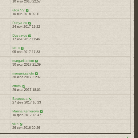
10 май 2018 22:57
ulica777
10 янв 2018 02:11
Dusya-du
1
24 ноя 2017 19:22
Dusya-du
2
17 ноя 2017 11:46
ИКШ
05 ноя 2017 17:33
margaritasfoto
0
30 июл 2017 21:39
margaritasfoto
30 июл 2017 21:37
ottomi
6
29 июл 2017 18:01
Василиса
0
27 фев 2017 10:23
Marina Kemerovo
10 фев 2017 18:47
vika
0
26 сен 2016 20:26