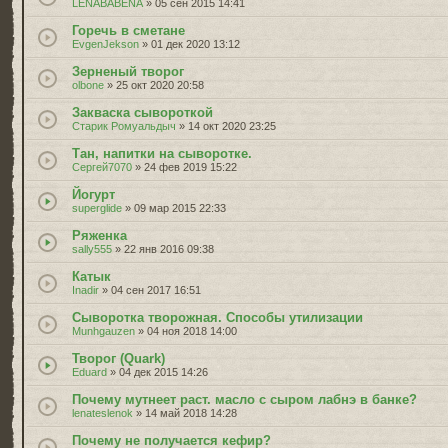
LENABABENA
» 05 сен 2015 14:41
Горечь в сметане
EvgenJekson
» 01 дек 2020 13:12
Зерненый творог
olbone
» 25 окт 2020 20:58
Закваска сывороткой
Старик Ромуальдыч
» 14 окт 2020 23:25
Тан, напитки на сыворотке.
Сергей7070
» 24 фев 2019 15:22
Йогурт
superglide
» 09 мар 2015 22:33
Ряженка
sally555
» 22 янв 2016 09:38
Катык
Inadir
» 04 сен 2017 16:51
Сыворотка творожная. Способы утилизации
Munhgauzen
» 04 ноя 2018 14:00
Творог (Quark)
Eduard
» 04 дек 2015 14:26
Почему мутнеет раст. масло с сыром лабнэ в банке?
lenateslenok
» 14 май 2018 14:28
Почему не получается кефир?