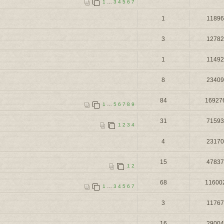
1
…
3
4
5
6
7
1
1189
3
1278
1
1149
8
2340
84
16927
1
…
5
6
7
8
9
31
7159
1
2
3
4
4
2317
15
4783
1
2
68
11600
1
…
3
4
5
6
7
3
1176
16
2900