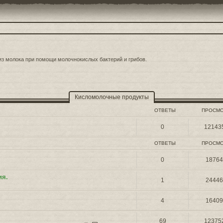
е из молока при помощи молочнокислых бактерий и грибов.
Кисломолочные продукты
ОТВЕТЫ
ПРОСМ
0
12143
ОТВЕТЫ
ПРОСМ
0
1876
ия.
1
2444
4
1640
69
12375