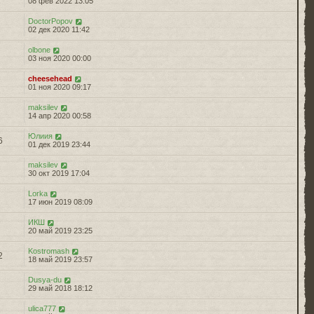
08 фев 2022 13:05
DoctorPopov
6
02 дек 2020 11:42
olbone
2
03 ноя 2020 00:00
cheesehead
2
01 ноя 2020 09:17
maksilev
9
14 апр 2020 00:58
Юлиия
6
01 дек 2019 23:44
maksilev
3
30 окт 2019 17:04
Lorka
0
17 июн 2019 08:09
ИКШ
7
20 май 2019 23:25
Kostromash
2
18 май 2019 23:57
Dusya-du
7
29 май 2018 18:12
ulica777
4