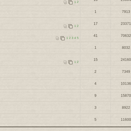
1
2
1
7913
17
2337
1
2
41
7063
1
2
3
4
5
1
8032
15
2416
1
2
2
7349
4
1013
9
1587
3
8922
5
1160