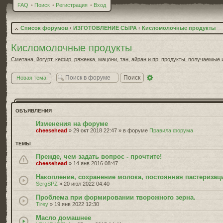
FAQ
•
Поиск
•
Регистрация
•
Вход
Список форумов
‹
ИЗГОТОВЛЕНИЕ СЫРА
‹
Кисломолочные продукты
Кисломолочные продукты
Сметана, йогурт, кефир, ряженка, мацони, тан, айран и пр. продукты, получаемы
Расширенный
Новая тема
поиск
ОБЪЯВЛЕНИЯ
Изменения на форуме
cheesehead
» 29 окт 2018 22:47 » в форуме
Правила форума
ТЕМЫ
Прежде, чем задать вопрос - прочтите!
cheesehead
» 14 янв 2016 08:47
Накопление, сохранение молока, постоянная пастеризац
SergSPZ
» 20 июл 2022 04:40
Проблема при формировании творожного зерна.
Tirey
» 19 янв 2022 12:30
Масло домашнее