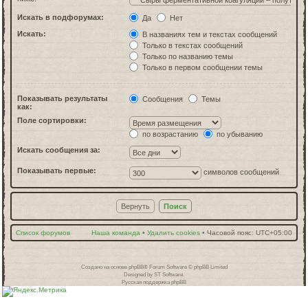
Искать в подфорумах:
Да
Нет
Искать:
В названиях тем и текстах сообщений
Только в текстах сообщений
Только по названию темы
Только в первом сообщении темы
Показывать результаты
Сообщения
Темы
как:
Поле сортировки:
по возрастанию
по убыванию
Искать сообщения за:
Показывать первые:
символов сообщений
Список форумов
Наша команда
•
Удалить cookies
•
Часовой пояс:
UTC+05:00
Создано на основе
phpBB
® Forum Software © phpBB Limited
Designed by
ST Software
.
Русская поддержка phpBB