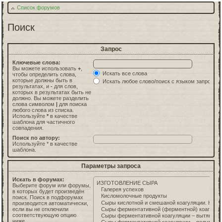
Список форумов
Поиск
Запрос
Ключевые слова:
Вы можете использовать
+
,
Искать все слова
чтобы определить слова,
которые должны быть в
Искать любое слово/поиск с языком запросов
результатах, и
-
для слов,
которых в результатах быть не
должно. Вы можете разделить
слова символом
|
для поиска
любого слова из списка.
Используйте
*
в качестве
шаблона для частичного
совпадения.
Поиск по автору:
Используйте * в качестве
шаблона.
Параметры запроса
Искать в форумах:
Выберите форум или форумы,
в которых будет произведён
поиск. Поиск в подфорумах
производится автоматически,
если вы не отключили
соответствующую опцию
ниже.