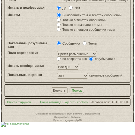
Искать в подфорумах:
Да
Нет
Искать:
В названиях тем и текстах сообщений
Только в текстах сообщений
Только по названию темы
Только в первом сообщении темы
Показывать результаты
Сообщения
Темы
как:
Поле сортировки:
по возрастанию
по убыванию
Искать сообщения за:
Показывать первые:
символов сообщений
Список форумов
Наша команда
•
Удалить cookies
•
Часовой пояс:
UTC+05:00
Создано на основе
phpBB
® Forum Software © phpBB Limited
Designed by
ST Software
.
Русская поддержка phpBB