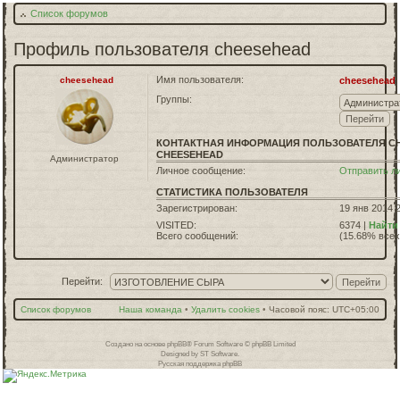
Список форумов
Профиль пользователя cheesehead
Имя пользователя:
cheesehead
cheesehead
Группы:
КОНТАКТНАЯ ИНФОРМАЦИЯ ПОЛЬЗОВАТЕЛЯ C
CHEESEHEAD
Администратор
Личное сообщение:
Отправить л
СТАТИСТИКА ПОЛЬЗОВАТЕЛЯ
Зарегистрирован:
19 янв 2014 
VISITED:
6374 |
Найти
Всего сообщений:
(15.68% всех
Перейти:
Список форумов
Наша команда
•
Удалить cookies
•
Часовой пояс:
UTC+05:00
Создано на основе
phpBB
® Forum Software © phpBB Limited
Designed by
ST Software
.
Русская поддержка phpBB