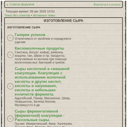
Список форумов
Вернуться к началу
Текущее время: 09 авг 2026 14:51
Темы без ответов
•
Активные темы
ИЗГОТОВЛЕНИЕ СЫРА
ИЗГОТОВЛЕНИЕ СЫРА
Галерея успехов
Отвлечемся от проблем и порадуемся
удачам
Кисломолочные продукты
Сметана, йогурт, кефир, ряженка,
мацони, тан, айран и пр. продукты,
получаемые из молока при помощи
молочнокислых бактерий и грибов.
Сыры кислотной и смешаной
коагуляции. Коагуляция с
использованием молочной
кислоты и других кислот,
кислоты и нагревания,
кислоты и небольших
количеств фермента.
Адыгейский, Панир, Маскапоне, Шевр,
Нефшатель, Белпер Кнолле,
Мунаюуусто и др.
Сыры ферментативной
(ферментной) коагуляции -
Рассольные сыры.
Грузия: Имеретинский. Кипр: Халлоуми,