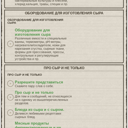
бактериальные культуры и плесени,
хлорид кальция, травы, специи и пр.
ОБОРУДОВАНИЕ ДЛЯ ИЗГОТОВЛЕНИЯ СЫРА
ОБОРУДОВАНИЕ ДЛЯ ИЗГОТОВЛЕНИЯ
СЫРА
Оборудование для
изготовления сыра
Различные емкости и специальные
ванны, термометры, рН-метры,
нагреватели/охладители, ножи для
нарезания сгустка, сырные ткани,
формы для прессования, прессы,
контрольные и регулирующие
устройства и пр.
ПРО СЫР И НЕ ТОЛЬКО
ПРО СЫР И НЕ ТОЛЬКО
Разрешите представиться
Скажите пару слов о себе.
Про сыр и не только
Для тем и сообщений, не относящихся
ни к одному из вышеперечисленных
разделов.
Блюда из сыра и с сыром.
Делимся любимыми рецептами
сырных блюд.
Мясные продукты
ферментированные и не