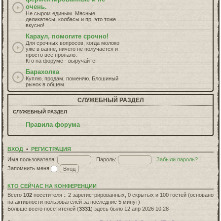
очень.
Не сыром единым. Мясные
деликатесы, колбасы и пр. это тоже
вкусно!
Караул, помогите срочно!
Для срочных вопросов, когда молоко
уже в ванне, ничего не получается и
просто все пропало.
Кто на форуме - выручайте!
Барахолка
Куплю, продам, поменяю. Блошиный
рынок в общем.
СЛУЖЕБНЫЙ РАЗДЕЛ
СЛУЖЕБНЫЙ РАЗДЕЛ
Правила форума
ВХОД
•
РЕГИСТРАЦИЯ
Имя пользователя:
Пароль:
Забыли пароль?
|
Запомнить меня
КТО СЕЙЧАС НА КОНФЕРЕНЦИИ
Всего
102
посетителя :: 2 зарегистрированных, 0 скрытых и 100 гостей (основано
на активности пользователей за последние 5 минут)
Больше всего посетителей (
3331
) здесь было 12 апр 2026 10:28