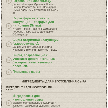
нагревания («вареные»).
Дания: Маасдам. Франция: Комте,
Бофор. Италия: Асьяго. Швейцария:
Эмменталь(Эмменталлер), Грюйер и
др.
Сыры ферментативной
коагуляции – твердые для
натирания (Grana).
Италия: Грана Падано, Пармиджано
Реджано (Пармезан). Швейцария:
Сбринц и др.
Сыры вторичной коагуляции
(сывороточные).
Дания: Мисост. Италия: Рикотта.
Норвегия: Брюност (Джейтост) и др.
Сыры, созревающие с
участием дополнительных
бактериальных культур и
плесеней.
Плавленые сыры
ИНГРЕДИЕНТЫ ДЛЯ ИЗГОТОВЛЕНИЯ СЫРА
ИНГРЕДИЕНТЫ ДЛЯ ИЗГОТОВЛЕНИЯ
СЫРА
Ингрeдиенты для
изготовления сыра
Молоко, бактериальные культуры и
закваски, ферменты, дополнительные