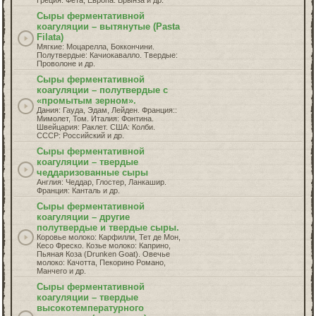
Греция: Фета, Европа: Брынза и др.
Сыры ферментативной
коагуляции – вытянутые (Pasta
Filata)
Мягкие: Моцарелла, Боккончини.
Полутвердые: Качиокавалло. Твердые:
Проволоне и др.
Сыры ферментативной
коагуляции – полутвердые с
«промытым зерном».
Дания: Гауда, Эдам, Лейден. Франция::
Мимолет, Том. Италия: Фонтина.
Швейцария: Раклет. США: Колби.
СССР: Российский и др.
Сыры ферментативной
коагуляции – твердые
чеддаризованные сыры
Англия: Чеддар, Глостер, Ланкашир.
Франция: Канталь и др.
Сыры ферментативной
коагуляции – другие
полутвердые и твердые сыры.
Коровье молоко: Карфилли, Тет де Мон,
Кесо Фреско. Козье молоко: Каприно,
Пьяная Коза (Drunken Goat). Овечье
молоко: Качотта, Пекорино Романо,
Манчего и др.
Сыры ферментативной
коагуляции – твердые
высокотемпературного