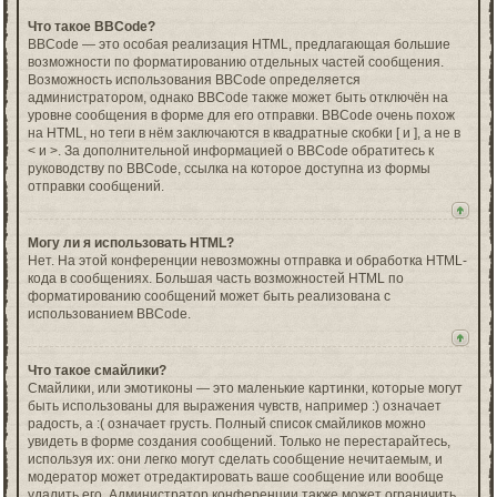
Что такое BBCode?
BBCode — это особая реализация HTML, предлагающая большие
возможности по форматированию отдельных частей сообщения.
Возможность использования BBCode определяется
администратором, однако BBCode также может быть отключён на
уровне сообщения в форме для его отправки. BBCode очень похож
на HTML, но теги в нём заключаются в квадратные скобки [ и ], а не в
< и >. За дополнительной информацией о BBCode обратитесь к
руководству по BBCode, ссылка на которое доступна из формы
отправки сообщений.
Могу ли я использовать HTML?
Нет. На этой конференции невозможны отправка и обработка HTML-
кода в сообщениях. Большая часть возможностей HTML по
форматированию сообщений может быть реализована с
использованием BBCode.
Что такое смайлики?
Смайлики, или эмотиконы — это маленькие картинки, которые могут
быть использованы для выражения чувств, например :) означает
радость, а :( означает грусть. Полный список смайликов можно
увидеть в форме создания сообщений. Только не перестарайтесь,
используя их: они легко могут сделать сообщение нечитаемым, и
модератор может отредактировать ваше сообщение или вообще
удалить его. Администратор конференции также может ограничить