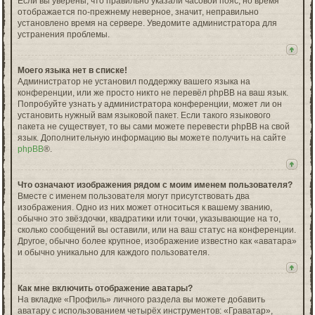
Если вы уверены, что правильно указали часовой пояс, но время
отображается по-прежнему неверное, значит, неправильно
установлено время на сервере. Уведомите администратора для
устранения проблемы.
Моего языка нет в списке!
Администратор не установил поддержку вашего языка на
конференции, или же просто никто не перевёл phpBB на ваш язык.
Попробуйте узнать у администратора конференции, может ли он
установить нужный вам языковой пакет. Если такого языкового
пакета не существует, то вы сами можете перевести phpBB на свой
язык. Дополнительную информацию вы можете получить на сайте
phpBB
®.
Что означают изображения рядом с моим именем пользователя?
Вместе с именем пользователя могут присутствовать два
изображения. Одно из них может относиться к вашему званию,
обычно это звёздочки, квадратики или точки, указывающие на то,
сколько сообщений вы оставили, или на ваш статус на конференции.
Другое, обычно более крупное, изображение известно как «аватара»
и обычно уникально для каждого пользователя.
Как мне включить отображение аватары?
На вкладке «Профиль» личного раздела вы можете добавить
аватару с использованием четырёх инструментов: «Граватар»,