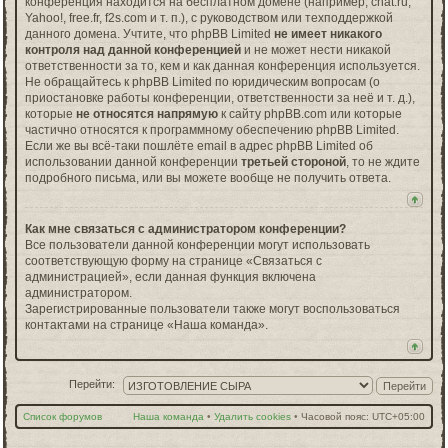
конференция находится на бесплатном домене (например, chat.ru,
Yahoo!, free.fr, f2s.com и т. п.), с руководством или техподдержкой
данного домена. Учтите, что phpBB Limited
не имеет никакого
контроля над данной конференцией
и не может нести никакой
ответственности за то, кем и как данная конференция используется.
Не обращайтесь к phpBB Limited по юридическим вопросам (о
приостановке работы конференции, ответственности за неё и т. д.),
которые
не относятся напрямую
к сайту phpBB.com или которые
частично относятся к программному обеспечению phpBB Limited.
Если же вы всё-таки пошлёте email в адрес phpBB Limited об
использовании данной конференции
третьей стороной
, то не ждите
подробного письма, или вы можете вообще не получить ответа.
Как мне связаться с администратором конференции?
Все пользователи данной конференции могут использовать
соответствующую форму на странице «Связаться с
администрацией», если данная функция включена
администратором.
Зарегистрированные пользователи также могут воспользоваться
контактами на странице «Наша команда».
Перейти:
Список форумов
Наша команда
•
Удалить cookies
•
Часовой пояс:
UTC+05:00