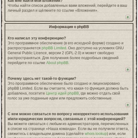
Как мне найти мои вложения?
Чтобы найти список добавленных вами вложений, перейдите в ваш
личный раздел и щёлкните по ссылке «Вложения».
Информация о phpBB
Кто написал эту конференцию?
Это программное обеспечение (в его исходной форме) создано и
распространяется
phpBB Limited
. Оно доступно на условиях GNU
General Public Licence, версии 2 (GPL-2.0) и может свободно
распространяться. Для получения более подробных сведений
перейдите по ссылке
About phpBB
.
Почему здесь нет такой-то функции?
Это программное обеспечение было создано и лицензировано
phpBB Limited. Если вы считаете, что какая-то функция должна быть
добавлена, посетите
Центр идей phpBB
, где можно отдать свой
голос за уже поданные идеи или предложить собственные.
С кем можно связаться по вопросу некорректного использования
и/или юридических вопросов, связанных с этой конференцией?
Вы можете связаться с любым из администраторов, перечисленных
в списке на странице «Наша команда». Если вы не получили ответа,
свяжитесь с владельцем домена (сделайте
whois lookup
) или, если